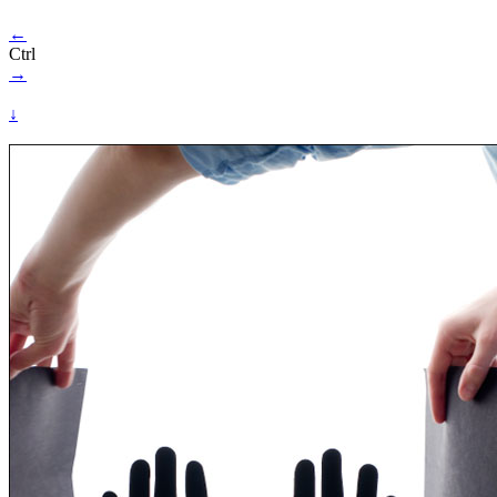
←
Ctrl
→
↓