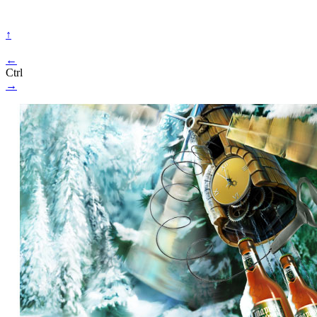
↑
←
Ctrl
→