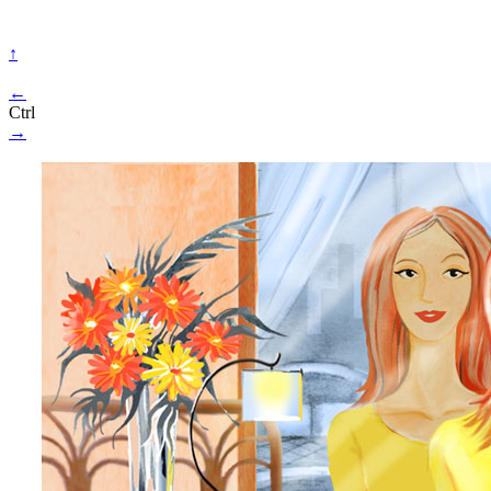
↑
←
Ctrl
→