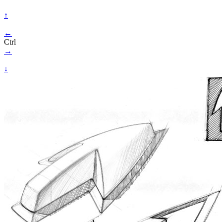
↑
←
Ctrl
→
↓