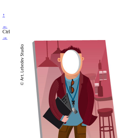
↑
←
Ctrl
→