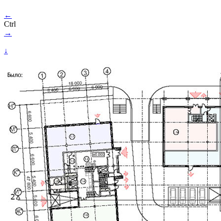
←
Ctrl
→
↓