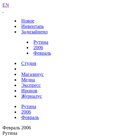
EN
Новое
Инвентарь
Задизайнено
Рутина
2006
Февраль
Студия
Магазинус
Медиа
Экспресс
Иронов
Журналус
Рутина
2006
Февраль
Февраль 2006
Рутина