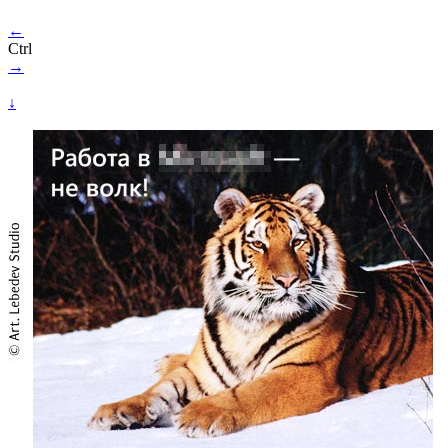
←
Ctrl
→
↓