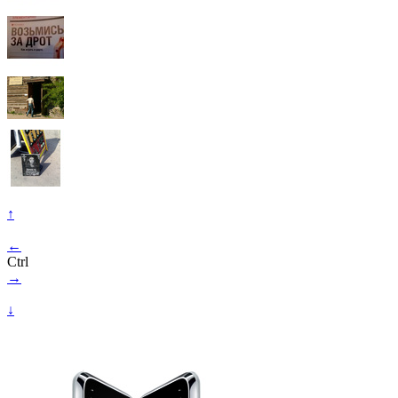
↑
←
Ctrl
→
↓