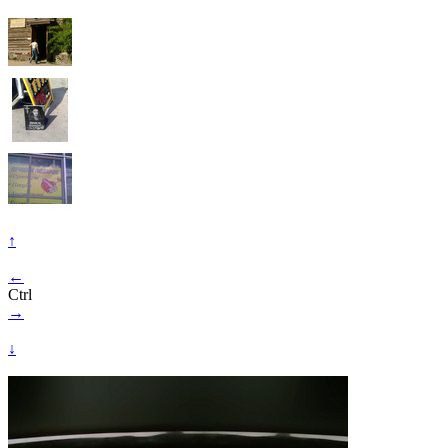
↑
←
Ctrl
→
↓