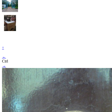
↑
←
Ctrl
→