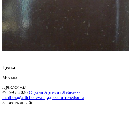
Целка
Москва.
Прислал AB
© 1995–2026
Студия Артемия Лебедева
mailbox@artlebedev.ru
,
адреса и телефоны
Заказать дизайн...