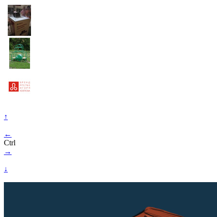
↑
←
Ctrl
→
↓