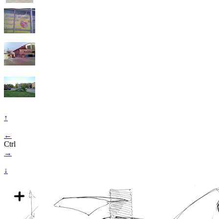
↑
←
Ctrl
→
↓