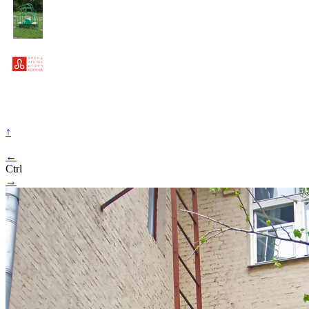
↑
←
Ctrl
→