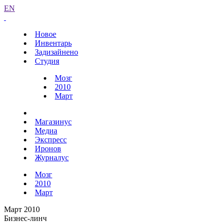
EN
Новое
Инвентарь
Задизайнено
Студия
Мозг
2010
Март
Магазинус
Медиа
Экспресс
Иронов
Журналус
Мозг
2010
Март
Март 2010
Бизнес-линч