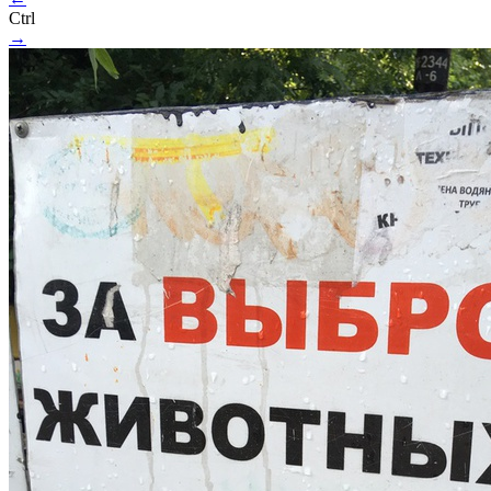
Ctrl
→