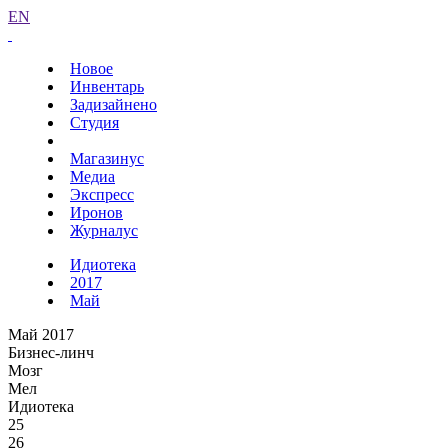
EN
Новое
Инвентарь
Задизайнено
Студия
Магазинус
Медиа
Экспресс
Иронов
Журналус
Идиотека
2017
Май
Май 2017
Бизнес-линч
Мозг
Мел
Идиотека
25
26