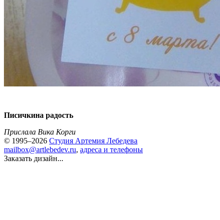
Писичкина радость
Прислала Вика Корги
© 1995–2026
Студия Артемия Лебедева
mailbox@artlebedev.ru
,
адреса и телефоны
Заказать дизайн...