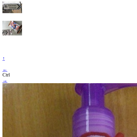
↑
←
Ctrl
→