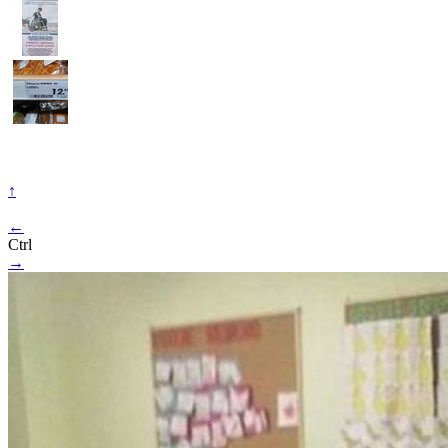
↑
←
Ctrl
→