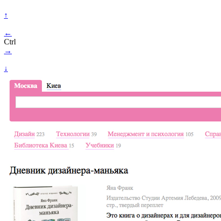
↑
←
Ctrl
→
↓