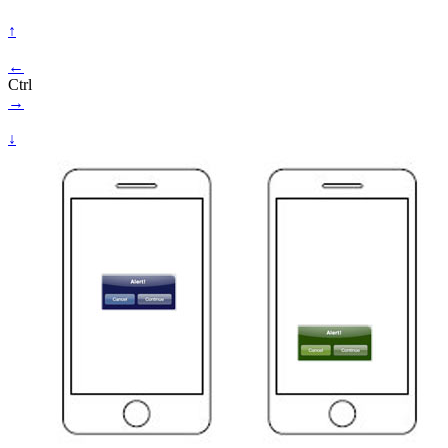
↑
←
Ctrl
→
↓