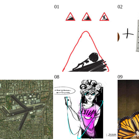
01
02
08
09