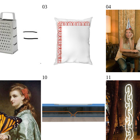
03
04
10
11