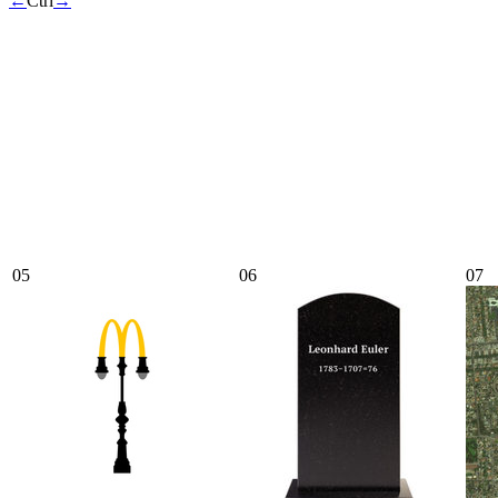
←
Ctrl
→
05
06
07