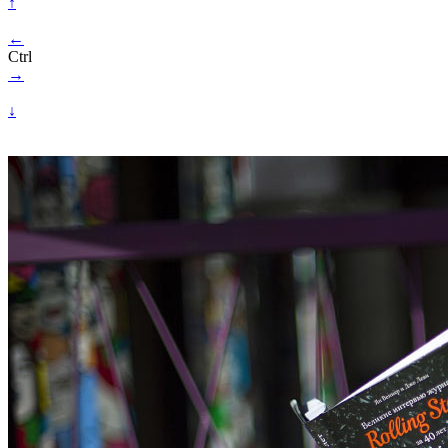
↑
←
Ctrl
→
↓