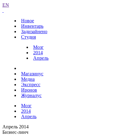
EN
Новое
Инвентарь
Задизайнено
Студия
Мозг
2014
Апрель
Магазинус
Медиа
Экспресс
Иронов
Журналус
Мозг
2014
Апрель
Апрель 2014
Бизнес-линч