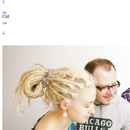
↑
←
Ctrl
→
↓