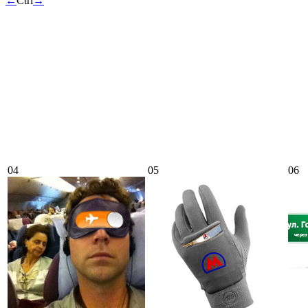
←
Ctrl
→
04
05
06