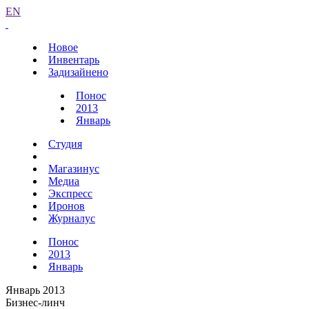
EN
Новое
Инвентарь
Задизайнено
Понос
2013
Январь
Студия
Магазинус
Медиа
Экспресс
Иронов
Журналус
Понос
2013
Январь
Январь 2013
Бизнес-линч