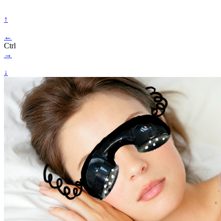
↑
←
Ctrl
→
↓