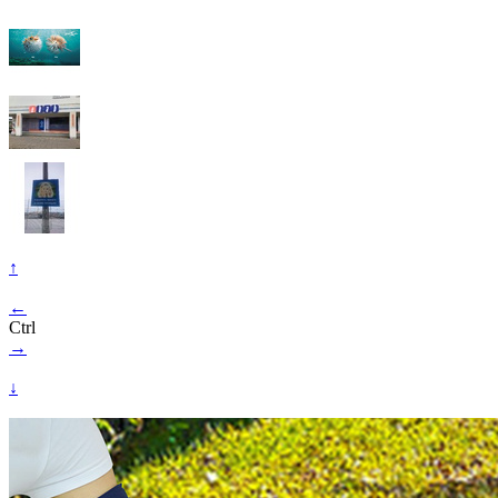
↑
←
Ctrl
→
↓