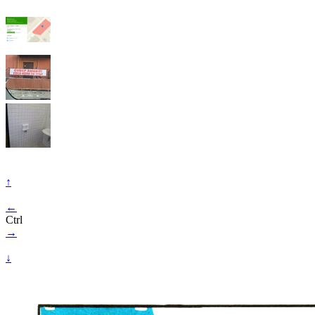
↑
←
Ctrl
→
↓