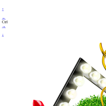
↑
←
Ctrl
→
↓