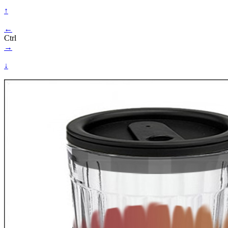
↑
←
Ctrl
→
↓