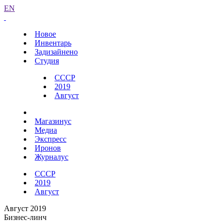
EN
Новое
Инвентарь
Задизайнено
Студия
СССР
2019
Август
Магазинус
Медиа
Экспресс
Иронов
Журналус
СССР
2019
Август
Август 2019
Бизнес-линч