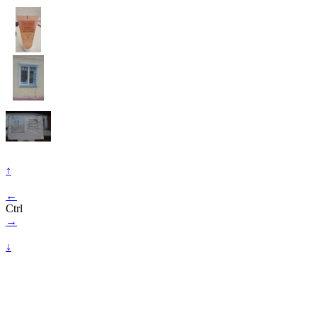
↑
←
Ctrl
→
↓