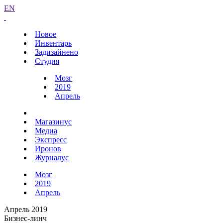
EN
Новое
Инвентарь
Задизайнено
Студия
Мозг
2019
Апрель
Магазинус
Медиа
Экспресс
Иронов
Журналус
Мозг
2019
Апрель
Апрель 2019
Бизнес-линч