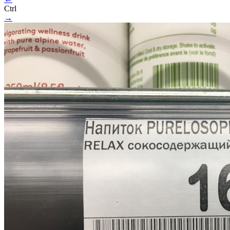
Ctrl
→