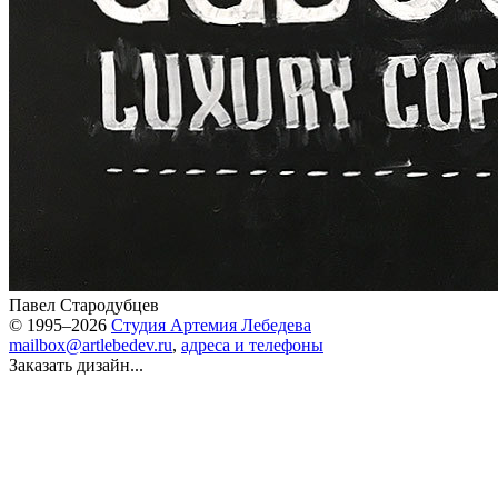
Павел Стародубцев
© 1995–2026
Студия Артемия Лебедева
mailbox@artlebedev.ru
,
адреса и телефоны
Заказать дизайн...