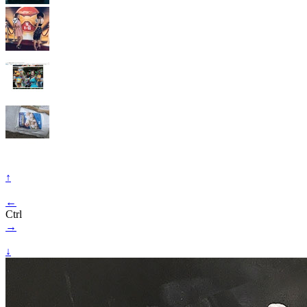
↑
←
Ctrl
→
↓