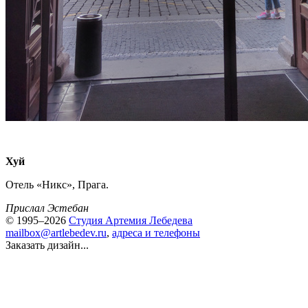
Хуй
Отель «Никс», Прага.
Прислал Эстебан
© 1995–2026
Студия Артемия Лебедева
mailbox@artlebedev.ru
,
адреса и телефоны
Заказать дизайн...