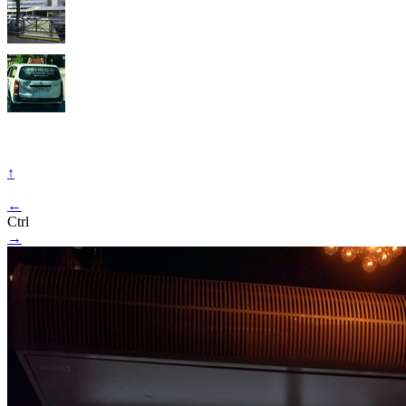
↑
←
Ctrl
→