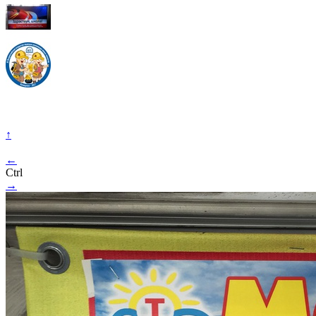
↑
←
Ctrl
→