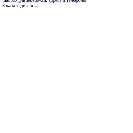
mailbox@artlebedev.ru
,
адреса и телефоны
Заказать дизайн...