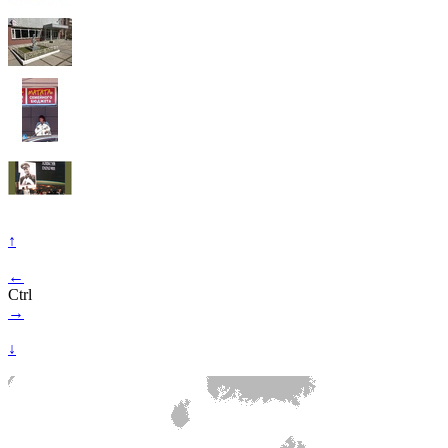
↑
←
Ctrl
→
↓