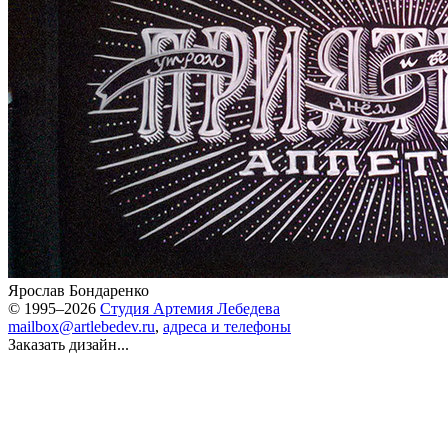
Ярослав Бондаренко
© 1995–2026
Студия Артемия Лебедева
mailbox@artlebedev.ru
,
адреса и телефоны
Заказать дизайн...