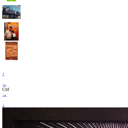
↑
←
Ctrl
→
↓