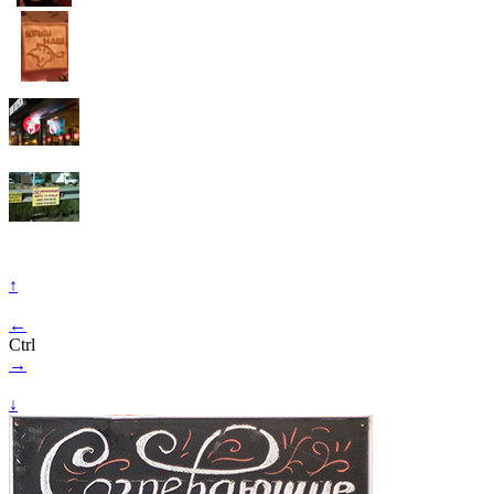
↑
←
Ctrl
→
↓