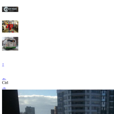
↑
←
Ctrl
→