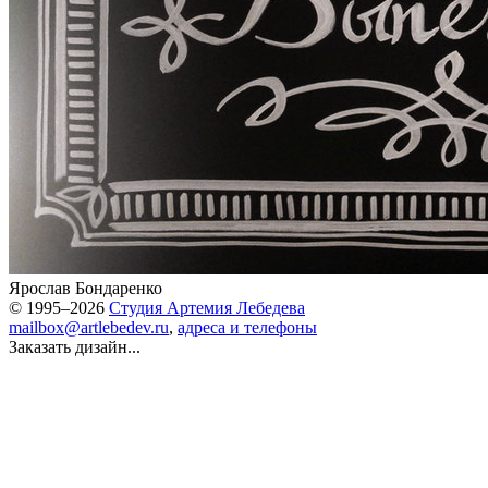
Ярослав Бондаренко
© 1995–2026
Студия Артемия Лебедева
mailbox@artlebedev.ru
,
адреса и телефоны
Заказать дизайн...