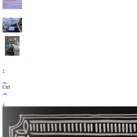
↑
←
Ctrl
→
↓