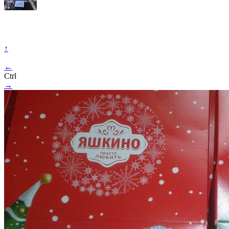
↑
←
Ctrl
→