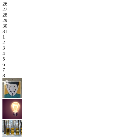
26
27
28
29
30
31
1
2
3
4
5
6
7
8