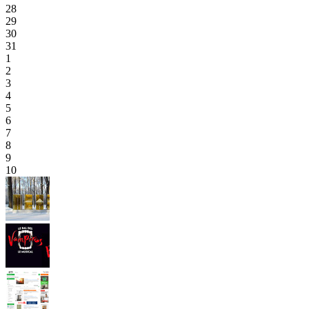
28
29
30
31
1
2
3
4
5
6
7
8
9
10