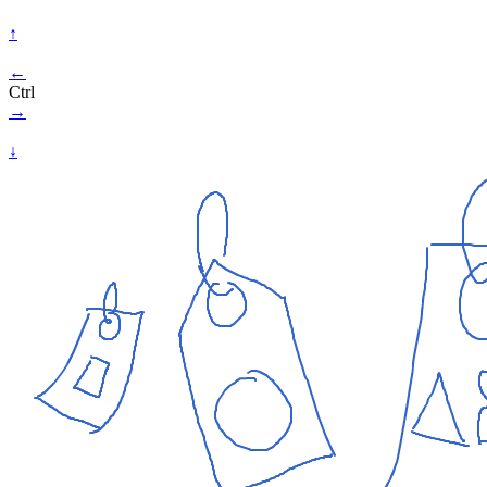
↑
←
Ctrl
→
↓