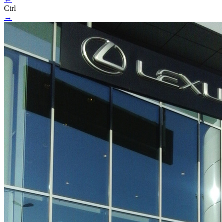
Ctrl
→