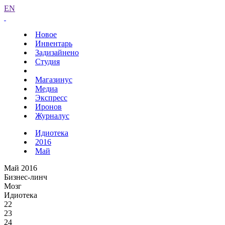
EN
Новое
Инвентарь
Задизайнено
Студия
Магазинус
Медиа
Экспресс
Иронов
Журналус
Идиотека
2016
Май
Май 2016
Бизнес-линч
Мозг
Идиотека
22
23
24