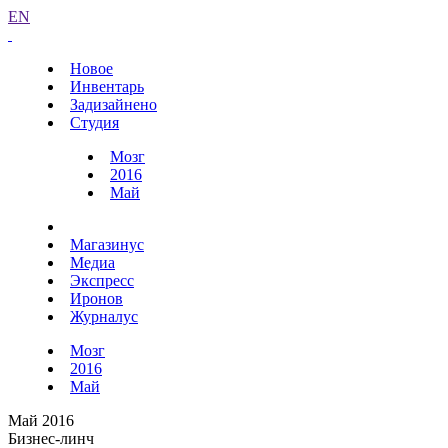
EN
Новое
Инвентарь
Задизайнено
Студия
Мозг
2016
Май
Магазинус
Медиа
Экспресс
Иронов
Журналус
Мозг
2016
Май
Май 2016
Бизнес-линч