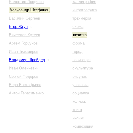
Валентин Лощинин
каллиграфия
Александр Штефанец
инфографика
Василий Сергеев
трехмерка
Егор Жгун
схема
1
Вячеслав Кутеев
визитка
Артем Горбунов
форма
Иван Тихомиров
город
Владимир Шрейдер
навигация
1
Иван Оленкевич
скульптура
Сергей Федоров
рисунок
Вера Евстафьева
упаковка
Антон Герасименко
социалка
коллаж
книга
иконки
композиция