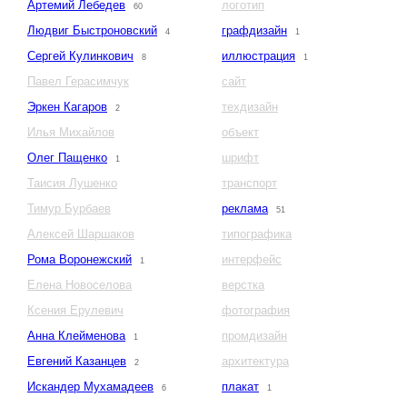
Артемий Лебедев
логотип
60
Людвиг Быстроновский
графдизайн
4
1
Сергей Кулинкович
иллюстрация
8
1
Павел Герасимчук
сайт
Эркен Кагаров
техдизайн
2
Илья Михайлов
объект
Олег Пащенко
шрифт
1
Таисия Лушенко
транспорт
Тимур Бурбаев
реклама
51
Алексей Шаршаков
типографика
Рома Воронежский
интерфейс
1
Елена Новоселова
верстка
Ксения Ерулевич
фотография
Анна Клейменова
промдизайн
1
Евгений Казанцев
архитектура
2
Искандер Мухамадеев
плакат
6
1