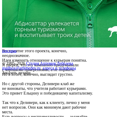
Восприятие этого проекта, конечно,
реклама
неоднозначное.
Идея изменить отношение к курьерам понятна.
© 1995–2026
Студия Артемия Лебедева
Я уверен, что эту кампанию придумывали
mailbox@artlebedev.ru
,
адреса и телефоны
с хорошими намерениями, а не поржать.
Заказать дизайн...
Но в итоге, конечно, выглядит грустно.
Но с другой стороны, Деливери клаб же
не виноваты, что учителя работают курьерами.
Это привет Ельцину и победившему капитализму.
Так что к Деливери, как к клиенту, лично у меня
нет вопросов. Они как минимум дают рабочие
места.
Есть вопросы о несправедливости — задавайте