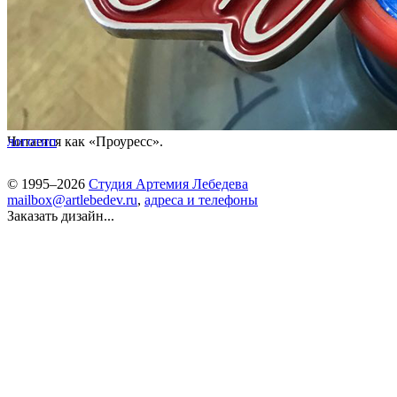
Читается как «Проуресс».
логотип
© 1995–2026
Студия Артемия Лебедева
mailbox@artlebedev.ru
,
адреса и телефоны
Заказать дизайн...