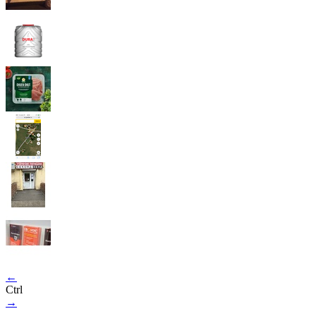
←
Ctrl
→