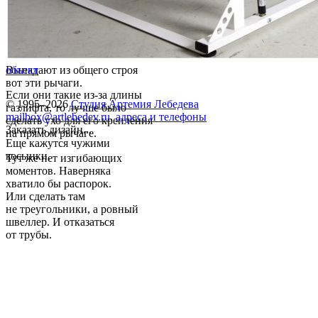
Выпадают из общего строя
объект
вот эти рычаги.
Если они такие из-за длины
© 1995–2026
Студия Артемия Лебедева
газлифта, то лучше было
mailbox@artlebedev.ru
,
адреса и телефоны
сделать ухо для его крепления
Заказать дизайн...
на прямом рычаге.
Еще кажутся чужими
косынки.
Тут же нет изгибающих
моментов. Наверняка
хватило бы распорок.
Или сделать там
не треугольники, а ровный
швеллер. И отказаться
от трубы.