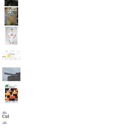
←
Ctrl
→